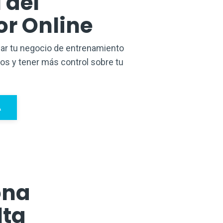
 del
or Online
zar tu negocio de entrenamiento
os y tener más control sobre tu
A
ona
lta